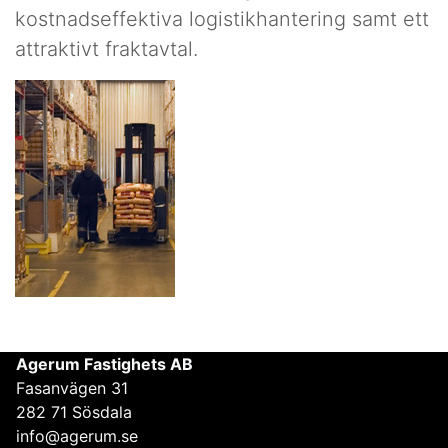
kostnadseffektiva logistikhantering samt ett
attraktivt fraktavtal.
Agerum Fastighets AB
Fasanvägen 31
282 71 Sösdala
info@agerum.se